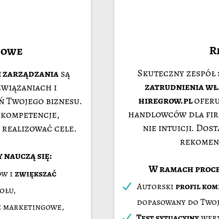
R
sowe
Skuteczny zespół 
i zarządzania
są
zatrudnienia wł
wiązaniach i
hiregrow.pl
oferu
 Twojego biznesu.
handlowców dla fir
 kompetencje,
nie intuicji. Dos
 realizować cele.
rekomend
 nauczą się:
W ramach proce
ów i
zwiększać
Autorski
profil kom
ołu,
dopasowany do Twoje
e marketingowe,
Test sytuacyjny
wery