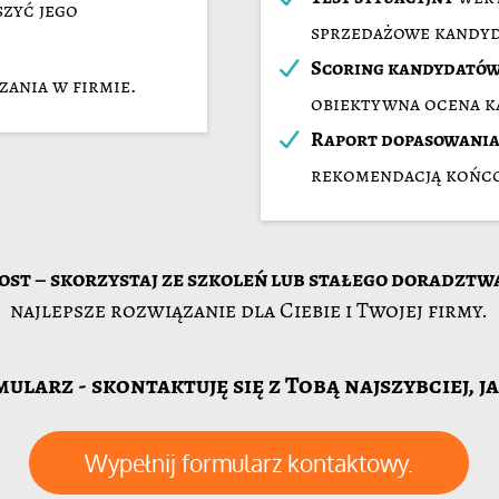
szyć jego
sprzedażowe kandy
Scoring kandydató
ania w firmie.
obiektywna ocena k
Raport dopasowani
rekomendacją końc
ost – skorzystaj ze szkoleń lub stałego doradztw
najlepsze rozwiązanie dla Ciebie i Twojej firmy.
ularz - skontaktuję się z Tobą najszybciej, j
Wypełnij formularz kontaktowy.