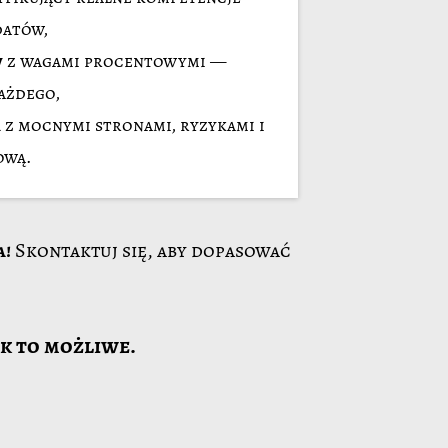
datów,
w
z wagami procentowymi —
ażdego,
a
z mocnymi stronami, ryzykami i
ową.
a!
Skontaktuj się, aby dopasować
ak to możliwe.