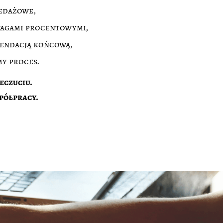
zedażowe,
wagami procentowymi,
mendacją końcową,
my proces.
eczuciu.
półpracy.