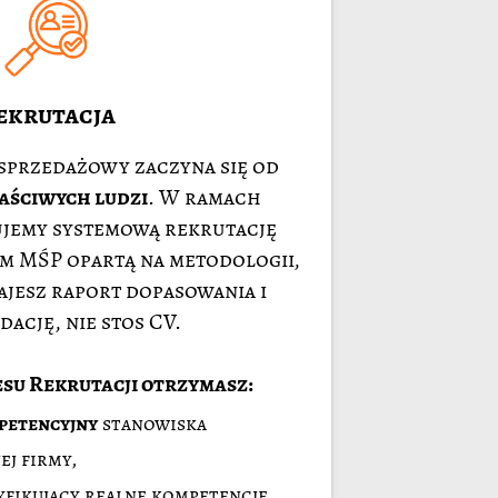
ekrutacja
sprzedażowy zaczyna się od
aściwych ludzi
. W ramach
jemy systemową rekrutację
m MŚP opartą na metodologii,
tajesz raport dopasowania i
ację, nie stos CV.
su Rekrutacji otrzymasz:
petencyjny
stanowiska
j firmy,
fikujący realne kompetencje