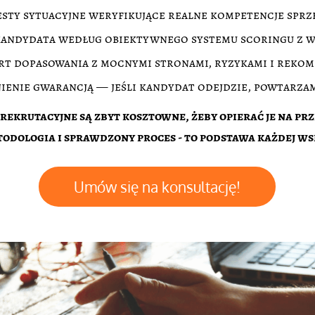
sty sytuacyjne weryfikujące realne kompetencje spr
kandydata według obiektywnego systemu scoringu z 
t dopasowania z mocnymi stronami, ryzykami i reko
ienie gwarancją — jeśli kandydat odejdzie, powtarza
 rekrutacyjne są zbyt kosztowne, żeby opierać je na prz
todologia i sprawdzony proces - to podstawa każdej ws
Umów się na konsultację!